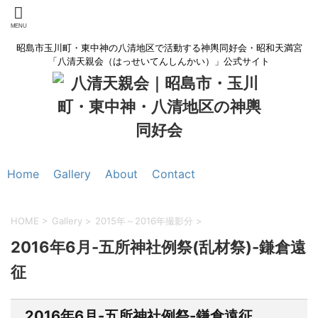
昭島市玉川町・東中神の八清地区で活動する神輿同好会・昭和天満宮
「八清天親会（はっせいてんしんかい）」公式サイト
Home
Gallery
About
Contact
HOME
>
Gallery
>
2015年～2016年撮影分
>
2016年6月-五所神社例祭(乱材祭)-鎌倉遠
征
2016年6月-五所神社例祭-鎌倉遠征