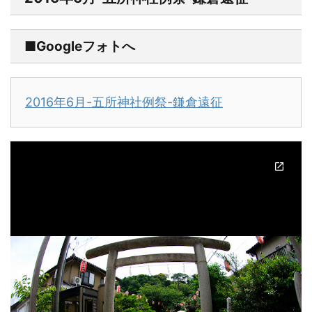
■Googleフォトへ
2016年6月-五所神社例祭-鎌倉遠征