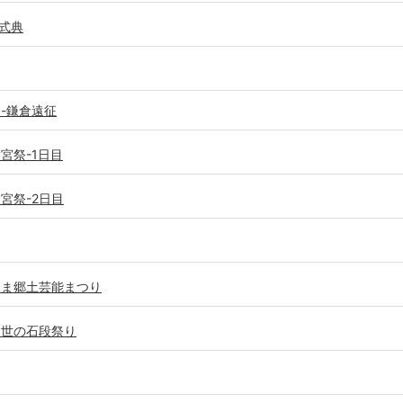
式典
祭-鎌倉遠征
満宮祭-1日目
満宮祭-2日目
きしま郷土芸能まつり
出世の石段祭り