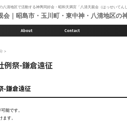
の八清地区で活動する神輿同好会・昭和天満宮「八清天親会（はっせいてん
About
Contact
影分
>
神社例祭-鎌倉遠征
例祭-鎌倉遠征
存可能です。
だけます。