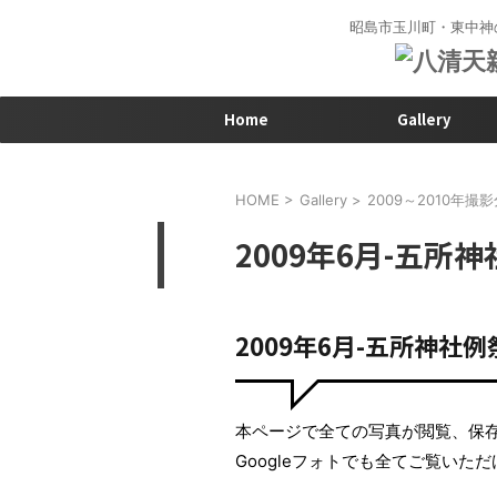
昭島市玉川町・東中神
Home
Gallery
HOME
>
Gallery
>
2009～2010年撮
2009年6月-五所
2009年6月-五所神社
本ページで全ての写真が閲覧、保
Googleフォトでも全てご覧いた