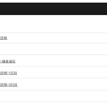
満宮祭
祭-鎌倉遠征
満宮祭-1日目
満宮祭-2日目