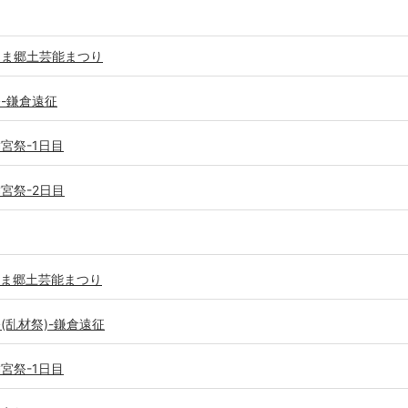
きしま郷土芸能まつり
祭-鎌倉遠征
満宮祭-1日目
満宮祭-2日目
きしま郷土芸能まつり
祭(乱材祭)-鎌倉遠征
満宮祭-1日目