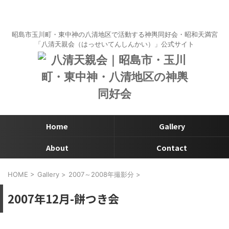
昭島市玉川町・東中神の八清地区で活動する神輿同好会・昭和天満宮
「八清天親会（はっせいてんしんかい）」公式サイト
Home
Gallery
About
Contact
HOME
>
Gallery
>
2007～2008年撮影分
>
2007年12月-餅つき会