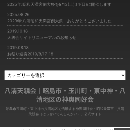
2025年:昭和天満宮例大祭を9/13(土),14(日)に開催します
2025.08.26
2023年:八清昭和天満宮例大祭・ありがとうございました
2019.10.18
天親会サイトリニューアルのお知らせ
2019.08.18
お祭り連奏2019/8/17-18
八清天親会｜昭島市・玉川町・東中神・八
清地区の神輿同好会
昭島市玉川町・東中神の八清地区で活動する神輿同好会・昭和天満宮「八清
天親会（はっせいてんしんかい）」公式サイト