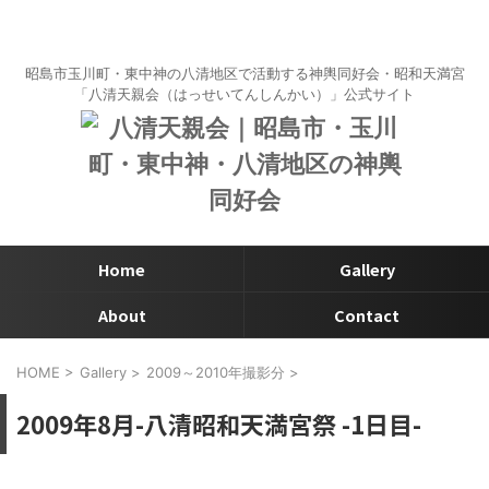
昭島市玉川町・東中神の八清地区で活動する神輿同好会・昭和天満宮
「八清天親会（はっせいてんしんかい）」公式サイト
Home
Gallery
About
Contact
HOME
>
Gallery
>
2009～2010年撮影分
>
2009年8月-八清昭和天満宮祭 -1日目-