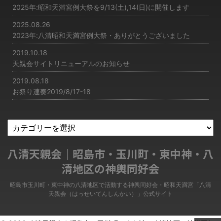
2025年:昭和天満宮例大祭を9/13(土),14(日)に開催します
2025.08.26
2023年:八清昭和天満宮例大祭・ありがとうございました
2019.10.18
天親会サイトリニューアルのお知らせ
2019.08.18
お祭り連奏2019/8/17-18
八清天親会｜昭島市・玉川町・東中神・八
清地区の神輿同好会
昭島市玉川町・東中神の八清地区で活動する神輿同好会・昭和天満宮「八清
天親会（はっせいてんしんかい）」公式サイト