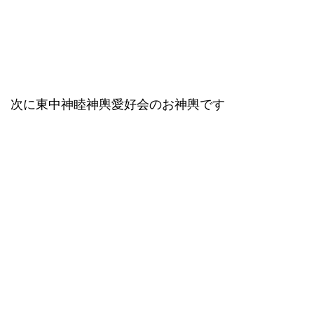
次に東中神睦神輿愛好会のお神輿です