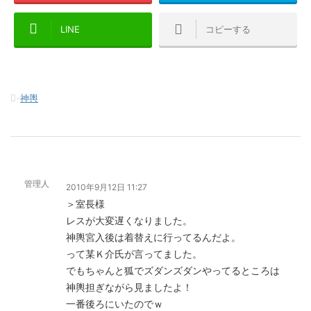
LINE
コピーする
-
神輿
管理人
2010年9月12日 11:27
＞室長様
レスが大変遅くなりました。
神輿宮入後は着替えに行ってるんだよ。
って某Ｋ介氏が言ってました。
でもちゃんと狐でズダンズダンやってるところは
神輿担ぎながら見ましたよ！
一番後ろにいたのでｗ