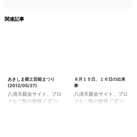
関連記事
2012/5/28
2012/9/18
あきしま郷土芸能まつり
８月１５日、１６日の出来
(2012/05/27)
事
八清天親会サイト、ブロ
八清天親会サイト、ブロ
グをご覧の皆様 (ﾟДﾟ)ﾉ
グをご覧の皆様 (ﾟДﾟ)ﾉ
いつもありがとうござい
いつもありがとうござい
ます！！ サイト管理の中
ます！！ お盆休みも終わ
の人です。 5/27（日）
り、明日から現実世界に
は地元昭島駅のモリタウ
引きずり戻されて辛いと