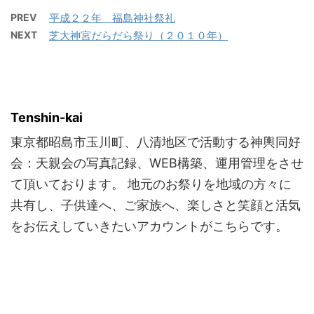
https://youtu.be/hmTte
て、東京は港区新橋にあ
ことができました
Db4MDg 甚句その3
る愛宕神社。 圧倒的な迫
PREV
平成２２年 福島神社祭礼
https://tenshin-
https://youtu.be/HlaCL
力で目の前にドーン！と
NEXT
芝大神宮だらだら祭り（２０１０年）
kai.net/wp-
hy4kHQ 是非画質HDで
立ちはだかる （高低差
content/uploads/2025/
ご覧いただければと思い
20m、段数86、傾斜角
09/779628640.974761-
ます！（音量注意） 今年
度37度）を神輿が昇り降
1.mp4 沢山の素敵な素晴
も ...
りします。 ウンウン。
らしい笑顔と歓声が集ま
Tenshin-kai
この説明だけで愛宕神社
りました！ 誠にありがと
に行ったことがある人か
東京都昭島市玉川町、八清地区で活動する神輿同好
うございました。 皆々様
らは ...
方一人ひとりのお力添え
会：天親会の写真記録、WEB構築、運用管理をさせ
のお陰で、八清のお祭は
て頂いております。 地元のお祭りを地域の方々に
今回も笑顔に始まり、笑
共有し、子供達へ、ご家族へ、楽しさと笑顔と活気
顔で〆る事ができまし
をお伝えしていきたいアカウントがこちらです。
た。 朝早くから夜遅くま
で祭典に携わり、各持ち
場を献身的にこなされた
皆様方。 本当にお疲れ様
でした。ありがとうござ
いました！ ...