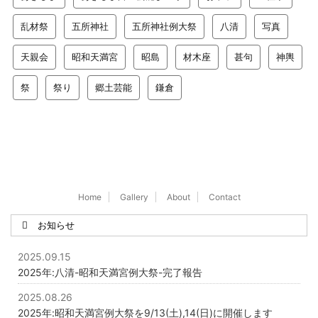
乱材祭
五所神社
五所神社例大祭
八清
写真
天親会
昭和天満宮
昭島
材木座
甚句
神輿
祭
祭り
郷土芸能
鎌倉
Home
Gallery
About
Contact
お知らせ
2025.09.15
2025年:八清-昭和天満宮例大祭-完了報告
2025.08.26
2025年:昭和天満宮例大祭を9/13(土),14(日)に開催します