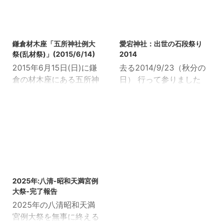
ン前にて大規模なお祭り
ころですが 頑張ってまい
がありました。 我々天親
りましょう！（気持ちだ
会も参加して、ガッツリ
けでも、、、ｗ） 2009
2015/6/15
2014/9/25
と神輿を担いで参りまし
年8月15日(土)、16日(日)
鎌倉材木座「五所神社例大
愛宕神社：出世の石段祭り
た。 昨年2010年は東日
は近隣地区のお祭りが2
祭(乱材祭)」(2015/6/14)
2014
本大震災の影響により、
つありました。 ひとつは
2015年6月15日(日)に鎌
去る2014/9/23（秋分の
開催中止となり実施され
築地地区の十二神社氏子
倉の材木座にある五所神
日） 行って参りました
ませんでした。 そして、
会殿、築地神輿同好会
社例大祭(乱材祭)に参加
よ！二年に一度の例大
例年では3回中3回とも
殿。 もうひとつは東中神
して参りました。 朝は雨
祭！ 新橋の愛宕神社 出
雨。 超雨。 その中頑張
地区の東中神睦神輿愛好
模様でしたがお昼手前に
世の石段祭り！ ※出世の
って沢山の山車や神輿や
会殿のお祭りです。 八清
は曇天になり、午後は晴
石段トリビアについては
ギャラリーが集まってま
のお祭りではどちらの団
れ間が見える良い日柄で
公式サイトへ 子供達は
した。 さて、今年は？
体からも多大なる応援を
したね！ 今年はこのお祭
『へいくろうよりここを
晴れ。しかも気温27度で
頂いて 神輿を担いで頂い
りの名物である甚句を動
臆せず昇り降りした馬が
2025/9/15
午前中から夏日でした。
てます。 近隣地区の繋が
画に収めてまいりまし
すごい。馬を称賛した
こんがりと酔っぱら ...
りからか、普段 ...
2025年:八清-昭和天満宮例
た！ 甚句その1
い。』と言ってました。
大祭-完了報告
https://youtu.be/Kqsgh
わたくしは丸亀うどんを
2025年の八清昭和天満
6AlJzs 甚句その2
食いたくなりました。 さ
宮例大祭を無事に終える