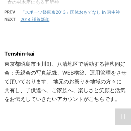
倉の材木座にある五所神
ｗ 今年は息子に穴掘りを
社例大祭(乱材祭)に参加
やらせてみました。 ダブ
PREV
「スポーツ祭東京2013」国体おもてなし in 東中神
して参りました。 晴天で
ルスコップなんて滅多に
NEXT
2014 謹賀新年
思い切り日焼けする程に
触れないですからね、貴
天晴れでございました。
重な体験です。 例年通
今年も名物の甚句を動画
り、無事ケガもなく設営
に収めました！
完了。 今年も風が爽やか
https://youtu.be/J7fzgE
Tenshin-kai
でスイスイと進められま
p8Wck 是非画質HDでご
した。 参加された皆様、
東京都昭島市玉川町、八清地区で活動する神輿同好
覧いただければと思いま
大 ...
す。 そしてしっかり写真
会：天親会の写真記録、WEB構築、運用管理をさせ
も撮って来ました！ 記事
て頂いております。 地元のお祭りを地域の方々に
下部には恒例の写真ギャ
共有し、子供達へ、ご家族へ、楽しさと笑顔と活気
ラリーへのリンクもあり
をお伝えしていきたいアカウントがこちらです。
ますのでお見逃し無く♪
天気に恵まれとても良い
神輿を担ぐことができま
した。 参加された皆さ
ん、道中運転をしてくだ