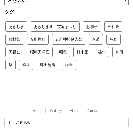
タグ
あきしま
あきしま郷土芸能まつり
お囃子
三社祭
乱材祭
五所神社
五所神社例大祭
八清
写真
天親会
昭和天満宮
昭島
材木座
甚句
神輿
祭
祭り
郷土芸能
鎌倉
Home
Gallery
About
Contact
お知らせ