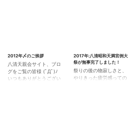
いつもありがとうござい
八清天親会へのご声援あ
ます！！ サイト管理の中
りがとうございます。 こ
の人です。 5/27（日）
の度、実に10年ぶりに天
は地元昭島駅のモリタウ
親会サイトの全面リニュ
ン前にて大規模なお祭り
ーアルを致しました。 サ
がありました。 我々天親
イトURLが変わりました
会も参加して、ガッツリ
リニューアルに伴い、サ
2012/12/19
2025/8/25
と神輿を担いで参りまし
イトURLが変更になって
2012年〆のご挨拶
2017年:八清昭和天満宮例大
た。 昨年2010年は東日
おります。 旧アドレスも
祭が無事完了しました！
八清天親会サイト、ブロ
本大震災の影響により、
問題なく使用できます
祭りの後の物寂しさと、
グをご覧の皆様 (ﾟДﾟ)ﾉ
開催中止となり実施され
が、ブックマークの変更
やりきった疲労感っての
いつもありがとうござい
ませんでした。 そして、
（更新）を頂けますと幸
は心地が良いものです
ます。 2012年は天親会
例年では3回中3回とも
いです。 今回のアドレス
ね。 あ、毎年全く同じ切
設立20周年という大きな
雨。 超雨。 その中頑張
変更に伴い、セキュリテ
り口だ・・・。 平成29
節目を迎え、活気溢れる
って沢山の山車や神輿や
ィ強化され、若干アクセ
年（2017年）の八清昭和
活動が出来ました。 ひと
ギャラリーが集まってま
スが早くなりました。
天満宮例大祭、無事に全
えに、皆様からの沢山の
した。 さて、今年は？
2020年のサーバ移転を
工程終えることができま
ご声援、ご支持、ご協力
晴れ。しかも気温27度で
計画しておりますので、
した！ 八清天親会写真館
を受け賜りましたお陰で
2014/12/14
午前中から夏日でした。
その暁にはアクセススピ