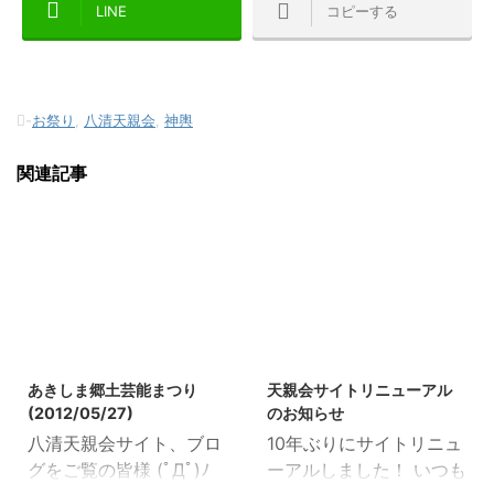
LINE
コピーする
-
お祭り
,
八清天親会
,
神輿
関連記事
2012/5/28
2019/10/18
あきしま郷土芸能まつり
天親会サイトリニューアル
(2012/05/27)
のお知らせ
八清天親会サイト、ブロ
10年ぶりにサイトリニュ
グをご覧の皆様 (ﾟДﾟ)ﾉ
ーアルしました！ いつも