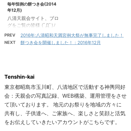
に2日間に分けて今回の
す。 ここに心より感謝申
こんがりと酔っぱら ...
ードが上がる見込みで
毎年恒例の餅つき会(2014
お祭り写真をアップして
し上げます。 2013年も
す。 写 ...
年12月)
あります。 念と魂を込め
八清天親会は張り切って
八清天親会サイト、ブロ
て撮影しましたので、こ
参りますので、何卒よろ
グをご覧の皆様 (ﾟДﾟ)ﾉ
の記事の最下段リンクよ
しくお願い申し上げま
いつもありがとうござい
りご覧いただければと思
PREV
2016年:八清昭和天満宮例大祭が無事完了しました！
す。 少し早いですが、
ます！ 2014年12月7日
います。 （ゆっくりスク
NEXT
餅つき会を開催しました！：2016年12月
2012年のご挨拶と代えさ
（日）は毎年恒例の餅つ
ロールしていって下さ
せて頂きます。 良いお年
き会が地元八清公園にて
い） 今年も２日間、沢山
をお迎えクダサイ！( ･
実施されました。 天気に
の大変素晴らしい写真を
∀･)ﾉ 天親会：サイト管理
恵まれました！朝は冷え
撮影することが出来まし
中の人より
込みましたが・・・ 最初
Tenshin-kai
た！ 沢山の方々に参加し
についたお持ちは鏡餅に
ていただき、盛大なお祭
東京都昭島市玉川町、八清地区で活動する神輿同好
して、天満宮様へお供
が実施できま ...
え。 恒例の小学生以下限
会：天親会の写真記録、WEB構築、運用管理をさせ
定のビンゴ大会が始まる
て頂いております。 地元のお祭りを地域の方々に
よー！ 本年も大盛況のち
共有し、子供達へ、ご家族へ、楽しさと笑顔と活気
無事に今年最後のイベン
をお伝えしていきたいアカウントがこちらです。
トを終了することができ
ました。 年々お客さんが